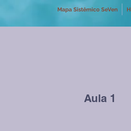
Mapa Sistêmico SeVen
H
Aula 1