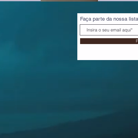
Faça parte da nossa list
P