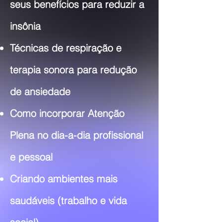
seus benefícios para reduzir a
insônia
Técnicas de respiração e
terapia sonora para redução
de ansiedade
Como incorporar Atenção
Plena no dia-a-dia profissional
e pessoal
Criando ambientes mais
saudáveis (trabalho e vida