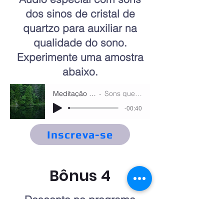
dos sinos de cristal de
quartzo para auxiliar na
qualidade do sono.
Experimente uma amostra
abaixo.
Meditação Sonora
Sons que Curam
-00:40
Inscreva-se
Bônus 4
Desconto no programa
online de 8 semanas para