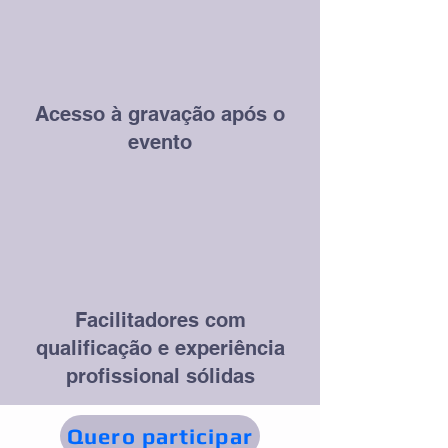
Acesso à gravação após o
evento
Facilitadores com
qualificação e experiência
profissional sólidas
Quero participar