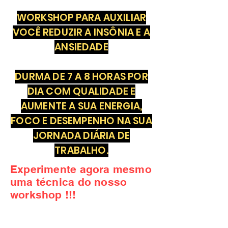
WORKSHOP PARA AUXILIAR
VOCÊ REDUZIR A INSÔNIA E A
ANSIEDADE
DURMA DE 7 A 8 HORAS POR
DIA COM QUALIDADE E
AUMENTE A SUA ENERGIA,
FOCO E DESEMPENHO NA SUA
JORNADA DIÁRIA DE
TRABALHO.
Experimente agora mesmo
uma técnica do nosso
workshop !!!